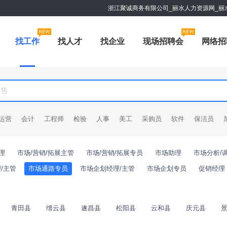
浙江聚诚商务有限公司_丽水人力资源网_丽
找工作
找人才
找企业
现场招聘会
网络招
运营
会计
工程师
检验
人事
美工
采购员
软件
保洁员
理
市场/营销/拓展主管
市场/营销/拓展专员
市场助理
市场分析/
/主管
市场通路专员
市场企划经理/主管
市场企划专员
促销经理
青田县
缙云县
遂昌县
松阳县
云和县
庆元县