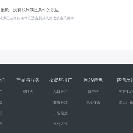
很抱歉，没有找到满足条件的职位
减少已选择的条件或适当删减或更改搜索关键字
们
产品与服务
收费与推广
网站特色
咨询反
们
招聘会
品牌推广
排行榜
客服中心
议
收费标准
地图搜索
常见问题
明
广告投放
质
支付方式