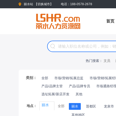
丽水站
【
切换城市
】
电话：188-0578-2678
首页
热门搜索：
文员
类别：
全部
市场/营销/拓展总监
市场/营销/拓展经
产品/品牌主管
产品/品牌专员
市场通路经理
选址拓展/新店开发
其他
丽水
地点：
全部
丽水
莲都区
龙泉市
其他地区