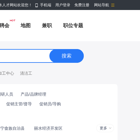
水人才网站欢迎您！
手机端
用户登录
免费注册
网站导航
聘会
地图
兼职
职位专题
加工中心
清洁工
调研人员
产品/品牌经理
促销主管/督导
促销员/导购
景宁畲族自治县
丽水经济开发区
更多