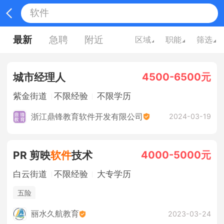
最新
急聘
附近
区域
职能
筛选
4500-6500元
城市经理人
紫金街道
不限经验
不限学历
浙江鼎锋教育软件开发有限公司
2024-03-19
4000-5000元
PR 剪映
软件
技术
白云街道
不限经验
大专学历
五险
丽水久航教育
2023-03-24