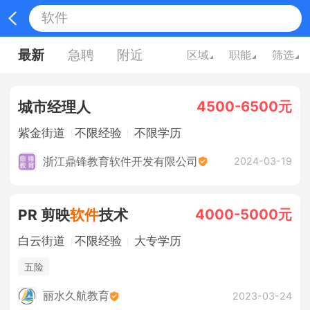
最新
急聘
附近
区域
职能
筛选
4500-6500元
城市经理人
紫金街道
不限经验
不限学历
浙江鼎锋教育软件开发有限公司
2024-03-19
4000-5000元
PR 剪映
软件
技术
白云街道
不限经验
大专学历
五险
丽水久航教育
2023-03-24