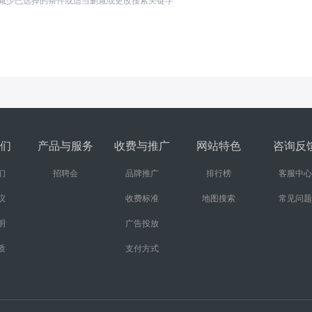
减少已选择的条件或适当删减或更改搜索关键字
们
产品与服务
收费与推广
网站特色
咨询反
们
招聘会
品牌推广
排行榜
客服中心
议
收费标准
地图搜索
常见问题
明
广告投放
质
支付方式