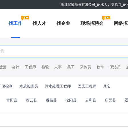
浙江聚诚商务有限公司_丽水人力资源网_丽
找工作
找人才
找企业
现场招聘会
网络招
运营
会计
工程师
检验
人事
美工
采购员
软件
保洁员
环保检测
水质检测员
污水处理工程师
固废工程师
其它
青田县
缙云县
遂昌县
松阳县
云和县
庆元县