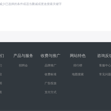
减少已选择的条件或适当删减或更改搜索关键字
们
产品与服务
收费与推广
网站特色
咨询反
们
招聘会
品牌推广
排行榜
客服中心
议
收费标准
地图搜索
常见问题
明
广告投放
质
支付方式