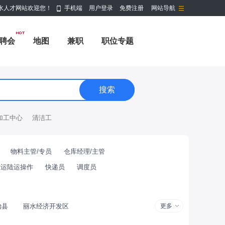
水人才网站欢迎您！
手机端
用户登录
免费注册
网站导航
聘会
地图
兼职
职位专题
加工中心
清洁工
物料主管/专员
仓库经理/主管
空运陆运操作
快递员
调度员
治县
丽水经济开发区
更多