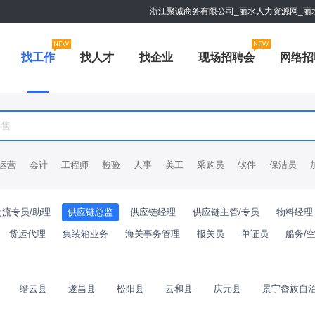
浙江聚诚商务有限公司_丽水人力资源网_丽
找工作
找人才
找企业
现场招聘会
网络招
运营
会计
工程师
检验
人事
美工
采购员
软件
保洁员
物流专员/助理
供应链总监
供应链经理
供应链主管/专员
物料经理
货运代理
集装箱业务
海关事务管理
报关员
单证员
船务/
缙云县
遂昌县
松阳县
云和县
庆元县
景宁畲族自