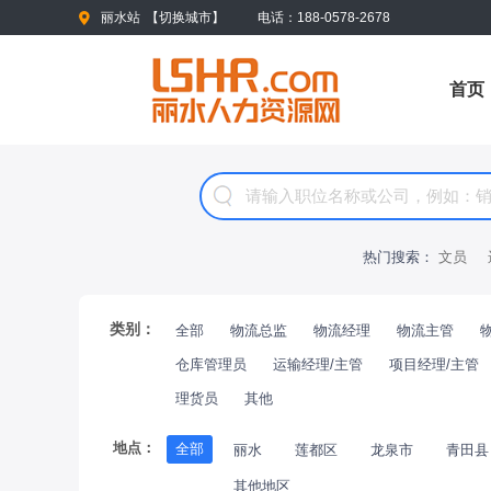
丽水站
【
切换城市
】
电话：188-0578-2678
首页
热门搜索：
文员
类别：
全部
物流总监
物流经理
物流主管
仓库管理员
运输经理/主管
项目经理/主管
理货员
其他
地点：
全部
丽水
莲都区
龙泉市
青田县
其他地区