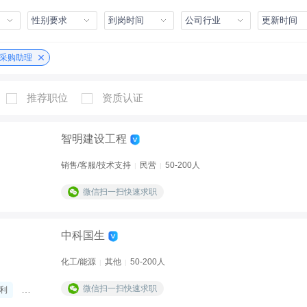
性别要求
到岗时间
公司行业
更新时间
采购助理
推荐职位
资质认证
智明建设工程
销售/客服/技术支持
民营
50-200人
|
|
微信扫一扫快速求职
中科国生
化工/能源
其他
50-200人
|
|
微信扫一扫快速求职
利
员工年度体检
五险
公积金