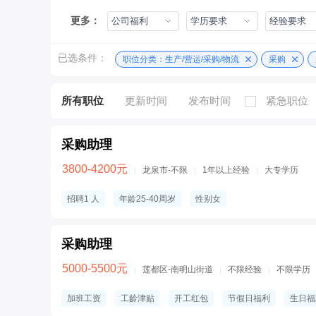
更多：
公司福利
学历要求
经验要求
已选条件：
职位分类：生产/营运/采购/物流
采购
所有职位
更新时间
发布时间
紧急职位
采购助理
3800-4200元
龙泉市-不限
1年以上经验
大专学历
|
|
|
招聘1 人
年龄25-40周岁
性别女
采购助理
5000-5500元
莲都区-南明山街道
不限经验
不限学历
|
|
|
加班工资
工龄津贴
开工红包
节假日福利
生日福