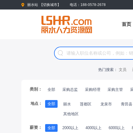
丽水站
【
切换城市
】
电话：188-0578-2678
首页
热门搜索：
文员
类别：
全部
采购总监
采购经理
采购主管
地点：
全部
丽水
莲都区
龙泉市
青田县
其他地区
薪资：
全部
2000以上
4000以上
6000以上