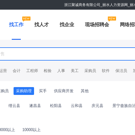
浙江聚诚商务有限公司_丽水人力资源网_丽
找工作
找人才
找企业
现场招聘会
网络招
运营
会计
工程师
检验
人事
美工
采购员
软件
保洁员
采购员
采购助理
买手
供应商开发
其他
缙云县
遂昌县
松阳县
云和县
庆元县
景宁畲族自
8000以上
10000以上