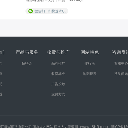
销售/客服/技术支持
民营
50-200人
|
|
微信扫一扫快速求职
们
产品与服务
收费与推广
网站特色
咨询反
们
招聘会
品牌推广
排行榜
客服中心
议
收费标准
地图搜索
常见问题
明
广告投放
质
支付方式
rved 版权所有浙江聚诚商务有限公司 丽水人才网站:丽水人力资源网（www.LSHR.com）
浙ICP备13